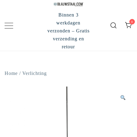
Ga
naar
Binnen 3
de
0
werkdagen
inhoud
verzonden – Gratis
verzending en
retour
Home
/
Verlichting