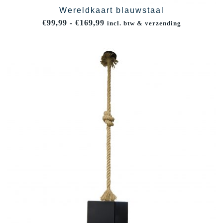
Wereldkaart blauwstaal
Prijsklasse:
€
99,99
-
€
169,99
incl. btw & verzending
€99,99
tot
€169,99