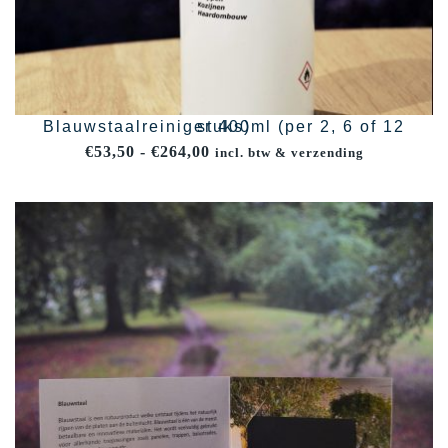
Blauwstaalreiniger 400ml (per 2, 6 of 12 stuks)
Prijsklasse:
€
53,50
-
€
264,00
incl. btw & verzending
€53,50
tot
€264,00