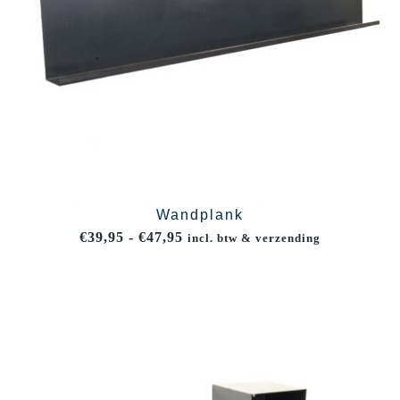
Wandplank
Prijsklasse:
€
39,95
-
€
47,95
incl. btw & verzending
€39,95
tot
€47,95