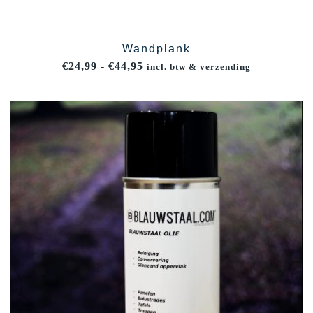
Wandplank
Prijsklasse:
€
24,99
-
€
44,95
incl. btw & verzending
€24,99
tot
€44,95