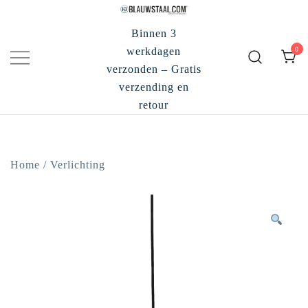
Ga
naar
Binnen 3
de
0
werkdagen
inhoud
verzonden – Gratis
verzending en
retour
Home
/
Verlichting